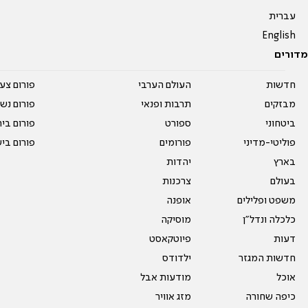
עברית
English
מדורים
חדשות
העולם הערבי
פורום צע
מבזקים
תרבות ופנאי
פורום נשו
ביטחוני
ספורט
פורום בי
פוליטי-מדיני
פורומים
פורום בי
בארץ
יהדות
בעולם
צרכנות
משפט ופלילים
אופנה
כלכלה ונדל"ן
מוסיקה
דעות
פיוטקאסט
חדשות המגזר
ילדודס
אוכל
מודעות אבל
כיפה שחורה
מזג אוויר