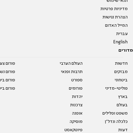
תנאי שימוש
מדיניות פרטיות
הצהרת נגישות
המייל האדום
עברית
English
מדורים
חדשות
העולם הערבי
פורום צע
מבזקים
תרבות ופנאי
פורום נשו
ביטחוני
ספורט
פורום בי
פוליטי-מדיני
פורומים
פורום בי
בארץ
יהדות
בעולם
צרכנות
משפט ופלילים
אופנה
כלכלה ונדל"ן
מוסיקה
דעות
פיוטקאסט