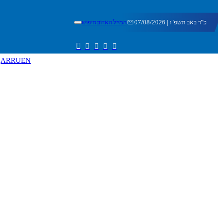
כ"ד באב תשפ"ו | 07/08/2026
המייל האדום
חיפוש
AR
RU
EN