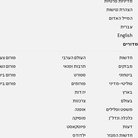
מדיניות פרטיות
הצהרת נגישות
המייל האדום
עברית
English
מדורים
חדשות
העולם הערבי
פורום צע
מבזקים
תרבות ופנאי
פורום נשו
ביטחוני
ספורט
פורום בי
פוליטי-מדיני
פורומים
פורום בי
בארץ
יהדות
בעולם
צרכנות
משפט ופלילים
אופנה
כלכלה ונדל"ן
מוסיקה
דעות
פיוטקאסט
חדשות המגזר
ילדודס