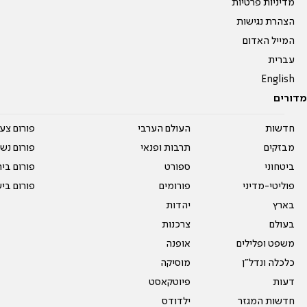
מדיניות פרטיות
הצהרת נגישות
המייל האדום
עברית
English
מדורים
חדשות
העולם הערבי
פורום צע
מבזקים
תרבות ופנאי
פורום נשו
ביטחוני
ספורט
פורום בי
פוליטי-מדיני
פורומים
פורום בי
בארץ
יהדות
בעולם
צרכנות
משפט ופלילים
אופנה
כלכלה ונדל"ן
מוסיקה
דעות
פיוטקאסט
חדשות המגזר
ילדודס