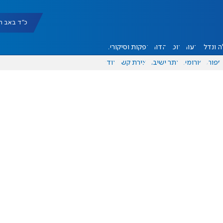
כ"ד באב תשפ"ו |
 ונדל"ן
דעות
אוכל
יהדות
הפקות וסיקורים
ספורט
פורומים
אתר ישיבה
יצירת קשר
עוד