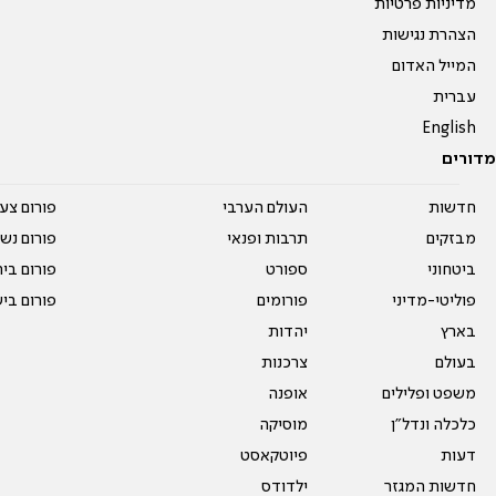
מדיניות פרטיות
הצהרת נגישות
המייל האדום
עברית
English
מדורים
חדשות
העולם הערבי
פורום צע
מבזקים
תרבות ופנאי
פורום נשו
ביטחוני
ספורט
פורום בי
פוליטי-מדיני
פורומים
פורום בי
בארץ
יהדות
בעולם
צרכנות
משפט ופלילים
אופנה
כלכלה ונדל"ן
מוסיקה
דעות
פיוטקאסט
חדשות המגזר
ילדודס