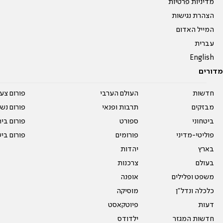
מדיניות פרטיות
הצהרת נגישות
המייל האדום
עברית
English
מדורים
חדשות
העולם הערבי
פורום צע
מבזקים
תרבות ופנאי
פורום נשו
ביטחוני
ספורט
פורום בי
פוליטי-מדיני
פורומים
פורום בי
בארץ
יהדות
בעולם
צרכנות
משפט ופלילים
אופנה
כלכלה ונדל"ן
מוסיקה
דעות
פיוטקאסט
חדשות המגזר
ילדודס