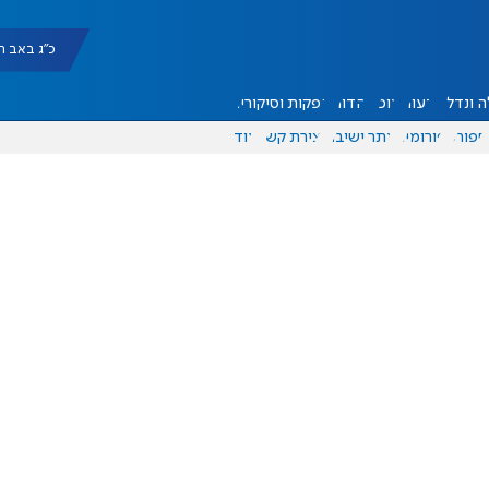
כ"ג באב תשפ"ו |
 ונדל"ן
דעות
אוכל
יהדות
הפקות וסיקורים
ספורט
פורומים
אתר ישיבה
יצירת קשר
עוד