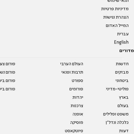
תנאי שימוש
מדיניות פרטיות
הצהרת נגישות
המייל האדום
עברית
English
מדורים
חדשות
העולם הערבי
פורום צע
מבזקים
תרבות ופנאי
פורום נשו
ביטחוני
ספורט
פורום בי
פוליטי-מדיני
פורומים
פורום בי
בארץ
יהדות
בעולם
צרכנות
משפט ופלילים
אופנה
כלכלה ונדל"ן
מוסיקה
דעות
פיוטקאסט