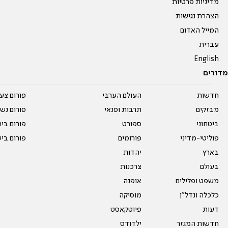
מדיניות פרטיות
הצהרת נגישות
המייל האדום
עברית
English
מדורים
חדשות
העולם הערבי
פורום צע
מבזקים
תרבות ופנאי
פורום נשו
ביטחוני
ספורט
פורום בי
פוליטי-מדיני
פורומים
פורום בי
בארץ
יהדות
בעולם
צרכנות
משפט ופלילים
אופנה
כלכלה ונדל"ן
מוסיקה
דעות
פיוטקאסט
חדשות המגזר
ילדודס