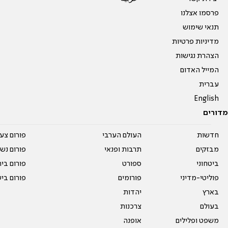
פרסמו אצלנו
תנאי שימוש
מדיניות פרטיות
הצהרת נגישות
המייל האדום
עברית
English
מדורים
חדשות
העולם הערבי
פורום צע
מבזקים
תרבות ופנאי
פורום נשו
ביטחוני
ספורט
פורום בי
פוליטי-מדיני
פורומים
פורום בי
בארץ
יהדות
בעולם
צרכנות
משפט ופלילים
אופנה