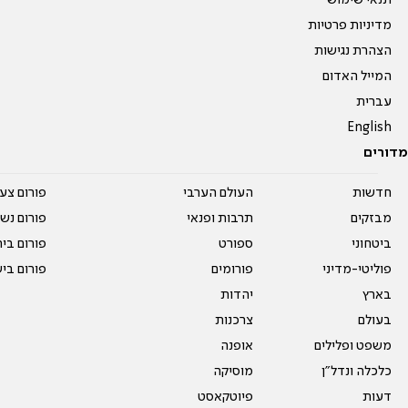
תנאי שימוש
מדיניות פרטיות
הצהרת נגישות
המייל האדום
עברית
English
מדורים
חדשות
העולם הערבי
פורום צע
מבזקים
תרבות ופנאי
פורום נשו
ביטחוני
ספורט
פורום בי
פוליטי-מדיני
פורומים
פורום בי
בארץ
יהדות
בעולם
צרכנות
משפט ופלילים
אופנה
כלכלה ונדל"ן
מוסיקה
דעות
פיוטקאסט