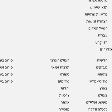
פרסמו אצלנו
תנאי שימוש
מדיניות פרטיות
הצהרת נגישות
המייל האדום
עברית
English
מדורים
חדשות
העולם הערבי
פורום צע
מבזקים
תרבות ופנאי
פורום נשו
ביטחוני
ספורט
פורום בי
פוליטי-מדיני
פורומים
פורום בי
בארץ
יהדות
בעולם
צרכנות
משפט ופלילים
אופנה
כלכלה ונדל"ן
מוסיקה