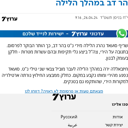
הר דב במהלך הלילה
י"ח בניסן תשפ"ד
26.04.24, 9:16
שריף סועאד נהרג הלילה מירי נ"ט בהר דב, כך הותר הבוקר לפרסום.
בתגובה על הירי, צה"ל ביצע גלי תקיפות ובהם עשרות מטרות - חלקן
בעומק לבנון.
חיזבאללה ירה במהלך הלילה לעבר מוביל צבאי שני טילי נ"ט. סועאד
נפגע מהירי ומותו נקבע במקום. כחלק ממבצע החילוץ נורתה ארטילריה
למקורות הירי, שהותקפו גם בטנקים.
מצאתם טעות או פרסומת לא ראויה? דווחו לנו
פנו אלינו
אודות
Pусский
יצירת קשר
عربية