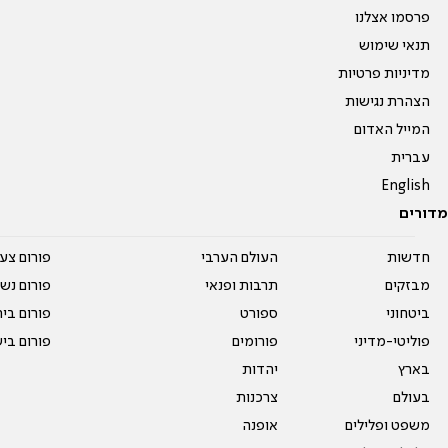
פרסמו אצלנו
תנאי שימוש
מדיניות פרטיות
הצהרת נגישות
המייל האדום
עברית
English
מדורים
חדשות
העולם הערבי
פורום צע
מבזקים
תרבות ופנאי
פורום נשו
ביטחוני
ספורט
פורום בי
פוליטי-מדיני
פורומים
פורום בי
בארץ
יהדות
בעולם
צרכנות
משפט ופלילים
אופנה