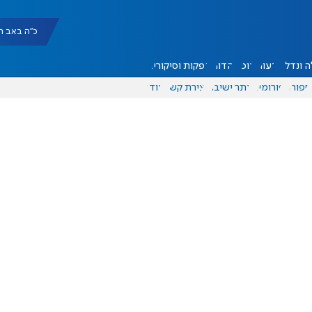
כ"ה באב תשפ"ו |
 ונדל"ן
דעות
אוכל
יהדות
הפקות וסיקורים
ספורט
פורומים
אתר ישיבה
יצירת קשר
עוד