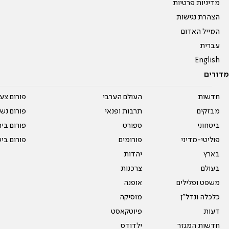
מדיניות פרטיות
הצהרת נגישות
המייל האדום
עברית
English
מדורים
חדשות
העולם הערבי
פורום צע
מבזקים
תרבות ופנאי
פורום נשו
ביטחוני
ספורט
פורום בי
פוליטי-מדיני
פורומים
פורום בי
בארץ
יהדות
בעולם
צרכנות
משפט ופלילים
אופנה
כלכלה ונדל"ן
מוסיקה
דעות
פיוטקאסט
חדשות המגזר
ילדודס