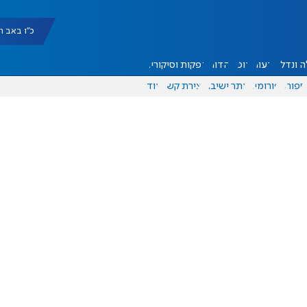
כ"ו באב תשפ"ו |
 ונדל"ן
דעות
אוכל
יהדות
הפקות וסיקורים
ספורט
פורומים
אתר ישיבה
יצירת קשר
עוד