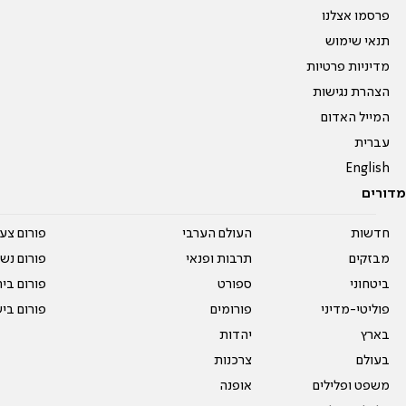
פרסמו אצלנו
תנאי שימוש
מדיניות פרטיות
הצהרת נגישות
המייל האדום
עברית
English
מדורים
חדשות
העולם הערבי
פורום צע
מבזקים
תרבות ופנאי
פורום נשו
ביטחוני
ספורט
פורום בי
פוליטי-מדיני
פורומים
פורום בי
בארץ
יהדות
בעולם
צרכנות
משפט ופלילים
אופנה