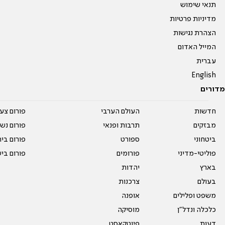
תנאי שימוש
מדיניות פרטיות
הצהרת נגישות
המייל האדום
עברית
English
מדורים
חדשות
העולם הערבי
פורום צע
מבזקים
תרבות ופנאי
פורום נשו
ביטחוני
ספורט
פורום בי
פוליטי-מדיני
פורומים
פורום בי
בארץ
יהדות
בעולם
צרכנות
משפט ופלילים
אופנה
כלכלה ונדל"ן
מוסיקה
דעות
פיוטקאסט