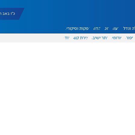
כ"ו באב תשפ"ו |
 ונדל"ן
דעות
אוכל
יהדות
הפקות וסיקורים
ספורט
פורומים
אתר ישיבה
יצירת קשר
עוד