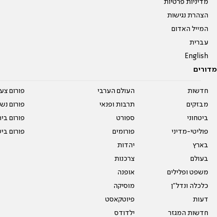
מדיניות פרטיות
הצהרת נגישות
המייל האדום
עברית
English
מדורים
חדשות
העולם הערבי
פורום צע
מבזקים
תרבות ופנאי
פורום נשו
ביטחוני
ספורט
פורום בי
פוליטי-מדיני
פורומים
פורום בי
בארץ
יהדות
בעולם
צרכנות
משפט ופלילים
אופנה
כלכלה ונדל"ן
מוסיקה
דעות
פיוטקאסט
חדשות המגזר
ילדודס