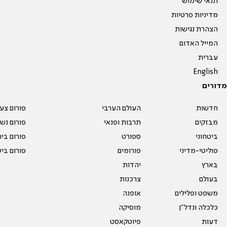
תנאי שימוש
מדיניות פרטיות
הצהרת נגישות
המייל האדום
עברית
English
מדורים
חדשות
העולם הערבי
פורום צע
מבזקים
תרבות ופנאי
פורום נשו
ביטחוני
ספורט
פורום בי
פוליטי-מדיני
פורומים
פורום בי
בארץ
יהדות
בעולם
צרכנות
משפט ופלילים
אופנה
כלכלה ונדל"ן
מוסיקה
דעות
פיוטקאסט