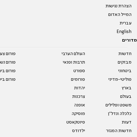
הצהרת נגישות
המייל האדום
עברית
English
מדורים
חדשות
העולם הערבי
פורום צע
מבזקים
תרבות ופנאי
פורום נשו
ביטחוני
ספורט
פורום בי
פוליטי-מדיני
פורומים
פורום בי
בארץ
יהדות
בעולם
צרכנות
משפט ופלילים
אופנה
כלכלה ונדל"ן
מוסיקה
דעות
פיוטקאסט
חדשות המגזר
ילדודס