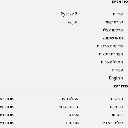
פנו אלינו
אודות
Pусский
יצירת קשר
عربية
פרסמו אצלנו
תנאי שימוש
מדיניות פרטיות
הצהרת נגישות
המייל האדום
עברית
English
מדורים
חדשות
העולם הערבי
פורום צע
מבזקים
תרבות ופנאי
פורום נשו
ביטחוני
ספורט
פורום בי
פוליטי-מדיני
פורומים
פורום בי