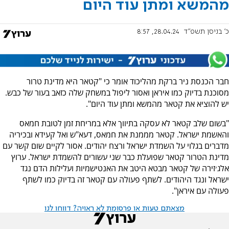
מהמשא ומתן עוד היום
כ' בניסן תשפ"ד
28.04.24, 8:57
חבר הכנסת ניר ברקת מהליכוד אומר כי "קטאר היא מדינת טרור
מסוכנת בדיוק כמו איראן ואסור ליפול במשחק שלה כזאב בעור של כבש.
יש להוציא את קטאר מהמשא ומתן עוד היום".
"בשום שלב קטאר לא עסקה בתיווך אלא במריחת זמן לטובת חמאס
והאשמת ישראל. קטאר מממנת את חמאס, דעא"ש ואל קעידא ובכיריה
מדברים בגלוי על השמדת ישראל ורצח יהודים. אסור לקיים שום קשר עם
מדינת הטרור קטאר שפועלת כבר שני עשורים להשמדת ישראל. ערוץ
אלג׳זירה של קטאר מבטא היטב את האנטישמיות ועלילות הדם נגד
ישראל ונגד היהודים. לשתף פעולה עם קטאר זה בדיוק כמו לשתף
פעולה עם איראן".
מצאתם טעות או פרסומת לא ראויה? דווחו לנו