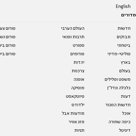
English
מדורים
חדשות
העולם הערבי
פורום צע
מבזקים
תרבות ופנאי
פורום נשו
ביטחוני
ספורט
פורום בי
פוליטי-מדיני
פורומים
פורום בי
בארץ
יהדות
בעולם
צרכנות
משפט ופלילים
אופנה
כלכלה ונדל"ן
מוסיקה
דעות
פיוטקאסט
חדשות המגזר
ילדודס
אוכל
מודעות אבל
כיפה שחורה
מזג אוויר
דיגיטל
תגיות