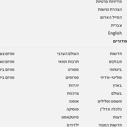
מדיניות פרטיות
הצהרת נגישות
המייל האדום
עברית
English
מדורים
חדשות
העולם הערבי
פורום צע
מבזקים
תרבות ופנאי
פורום נשו
ביטחוני
ספורט
פורום בי
פוליטי-מדיני
פורומים
פורום בי
בארץ
יהדות
בעולם
צרכנות
משפט ופלילים
אופנה
כלכלה ונדל"ן
מוסיקה
דעות
פיוטקאסט
חדשות המגזר
ילדודס