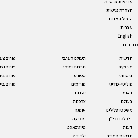
מדיניות פרטיות
הצהרת נגישות
המייל האדום
עברית
English
מדורים
חדשות
העולם הערבי
פורום צע
מבזקים
תרבות ופנאי
פורום נשו
ביטחוני
ספורט
פורום בי
פוליטי-מדיני
פורומים
פורום בי
בארץ
יהדות
בעולם
צרכנות
משפט ופלילים
אופנה
כלכלה ונדל"ן
מוסיקה
דעות
פיוטקאסט
חדשות המגזר
ילדודס