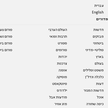
עברית
English
מדורים
חדשות
העולם הערבי
פורום צע
מבזקים
תרבות ופנאי
פורום נשו
ביטחוני
ספורט
פורום בי
פוליטי-מדיני
פורומים
פורום בי
בארץ
יהדות
בעולם
צרכנות
משפט ופלילים
אופנה
כלכלה ונדל"ן
מוסיקה
דעות
פיוטקאסט
חדשות המגזר
ילדודס
אוכל
מודעות אבל
כיפה שחורה
מזג אוויר