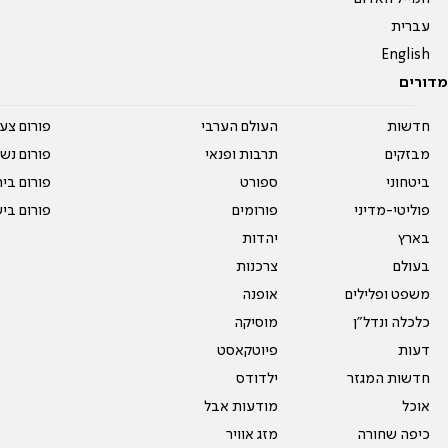
עברית
English
מדורים
חדשות
העולם הערבי
פורום צע
מבזקים
תרבות ופנאי
פורום נשו
ביטחוני
ספורט
פורום בי
פוליטי-מדיני
פורומים
פורום בי
בארץ
יהדות
בעולם
צרכנות
משפט ופלילים
אופנה
כלכלה ונדל"ן
מוסיקה
דעות
פיוטקאסט
חדשות המגזר
ילדודס
אוכל
מודעות אבל
כיפה שחורה
מזג אוויר