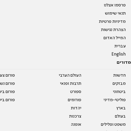
פרסמו אצלנו
תנאי שימוש
מדיניות פרטיות
הצהרת נגישות
המייל האדום
עברית
English
מדורים
חדשות
העולם הערבי
פורום צע
מבזקים
תרבות ופנאי
פורום נשו
ביטחוני
ספורט
פורום בי
פוליטי-מדיני
פורומים
פורום בי
בארץ
יהדות
בעולם
צרכנות
משפט ופלילים
אופנה