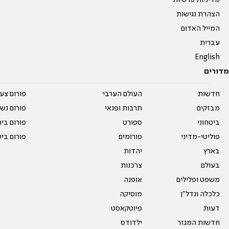
מדיניות פרטיות
הצהרת נגישות
המייל האדום
עברית
English
מדורים
חדשות
העולם הערבי
פורום צע
מבזקים
תרבות ופנאי
פורום נשו
ביטחוני
ספורט
פורום בי
פוליטי-מדיני
פורומים
פורום בי
בארץ
יהדות
בעולם
צרכנות
משפט ופלילים
אופנה
כלכלה ונדל"ן
מוסיקה
דעות
פיוטקאסט
חדשות המגזר
ילדודס