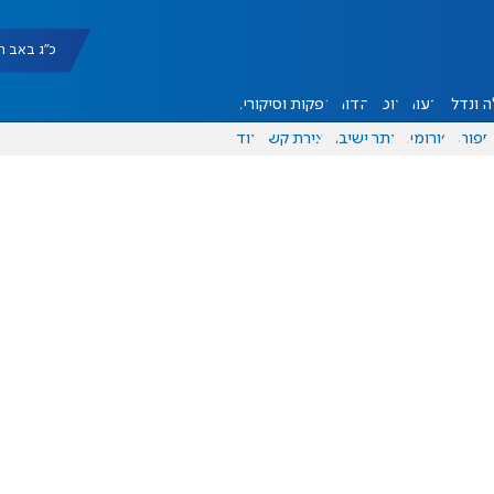
כ"ג באב תשפ"ו |
 ונדל"ן
דעות
אוכל
יהדות
הפקות וסיקורים
ספורט
פורומים
אתר ישיבה
יצירת קשר
עוד