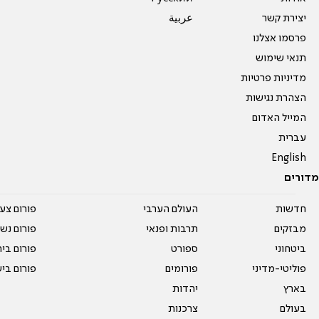
יצירת קשר
عربية
פרסמו אצלנו
תנאי שימוש
מדיניות פרטיות
הצהרת נגישות
המייל האדום
עברית
English
מדורים
חדשות
העולם הערבי
פורום צע
מבזקים
תרבות ופנאי
פורום נשו
ביטחוני
ספורט
פורום בי
פוליטי-מדיני
פורומים
פורום בי
בארץ
יהדות
בעולם
צרכנות