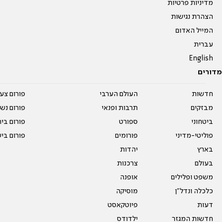
מדיניות פרטיות
הצהרת נגישות
המייל האדום
עברית
English
מדורים
חדשות
העולם הערבי
פורום צע
מבזקים
תרבות ופנאי
פורום נשו
ביטחוני
ספורט
פורום בי
פוליטי-מדיני
פורומים
פורום בי
בארץ
יהדות
בעולם
צרכנות
משפט ופלילים
אופנה
כלכלה ונדל"ן
מוסיקה
דעות
פיוטקאסט
חדשות המגזר
ילדודס