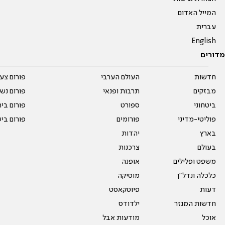
המייל האדום
עברית
English
מדורים
חדשות
העולם הערבי
פורום צע
מבזקים
תרבות ופנאי
פורום נשו
ביטחוני
ספורט
פורום בי
פוליטי-מדיני
פורומים
פורום בי
בארץ
יהדות
בעולם
צרכנות
משפט ופלילים
אופנה
כלכלה ונדל"ן
מוסיקה
דעות
פיוטקאסט
חדשות המגזר
ילדודס
אוכל
מודעות אבל