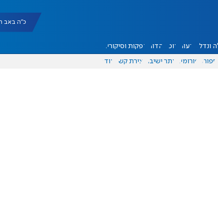
כ"ה באב תשפ"ו |
 ונדל"ן
דעות
אוכל
יהדות
הפקות וסיקורים
ספורט
פורומים
אתר ישיבה
יצירת קשר
עוד