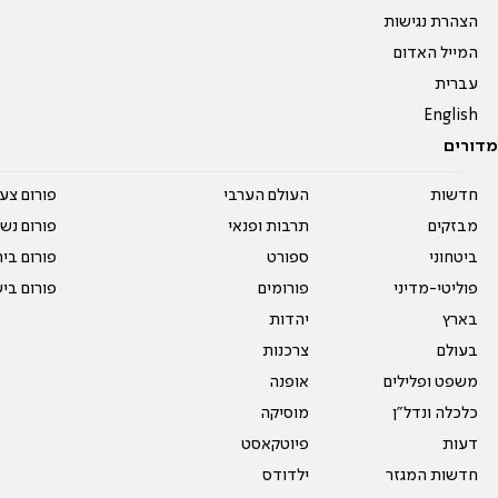
הצהרת נגישות
המייל האדום
עברית
English
מדורים
חדשות
העולם הערבי
פורום צע
מבזקים
תרבות ופנאי
פורום נשו
ביטחוני
ספורט
פורום בי
פוליטי-מדיני
פורומים
פורום בי
בארץ
יהדות
בעולם
צרכנות
משפט ופלילים
אופנה
כלכלה ונדל"ן
מוסיקה
דעות
פיוטקאסט
חדשות המגזר
ילדודס