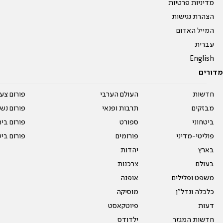
מדיניות פרטיות
הצהרת נגישות
המייל האדום
עברית
English
מדורים
חדשות
העולם הערבי
פורום צע
מבזקים
תרבות ופנאי
פורום נשו
ביטחוני
ספורט
פורום בי
פוליטי-מדיני
פורומים
פורום בי
בארץ
יהדות
בעולם
צרכנות
משפט ופלילים
אופנה
כלכלה ונדל"ן
מוסיקה
דעות
פיוטקאסט
חדשות המגזר
ילדודס