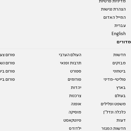
מדיניות פרטיות
הצהרת נגישות
המייל האדום
עברית
English
מדורים
חדשות
העולם הערבי
פורום צע
מבזקים
תרבות ופנאי
פורום נשו
ביטחוני
ספורט
פורום בי
פוליטי-מדיני
פורומים
פורום בי
בארץ
יהדות
בעולם
צרכנות
משפט ופלילים
אופנה
כלכלה ונדל"ן
מוסיקה
דעות
פיוטקאסט
חדשות המגזר
ילדודס