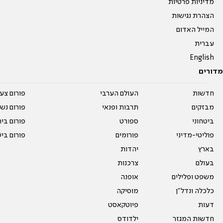
מדיניות פרטיות
הצהרת נגישות
המייל האדום
עברית
English
מדורים
חדשות
העולם הערבי
פורום צע
מבזקים
תרבות ופנאי
פורום נשו
ביטחוני
ספורט
פורום בי
פוליטי-מדיני
פורומים
פורום בי
בארץ
יהדות
בעולם
צרכנות
משפט ופלילים
אופנה
כלכלה ונדל"ן
מוסיקה
דעות
פיוטקאסט
חדשות המגזר
ילדודס