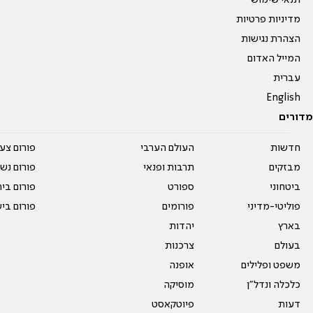
תנאי שימוש
מדיניות פרטיות
הצהרת נגישות
המייל האדום
עברית
English
מדורים
חדשות
העולם הערבי
פורום צע
מבזקים
תרבות ופנאי
פורום נשו
ביטחוני
ספורט
פורום בי
פוליטי-מדיני
פורומים
פורום בי
בארץ
יהדות
בעולם
צרכנות
משפט ופלילים
אופנה
כלכלה ונדל"ן
מוסיקה
דעות
פיוטקאסט