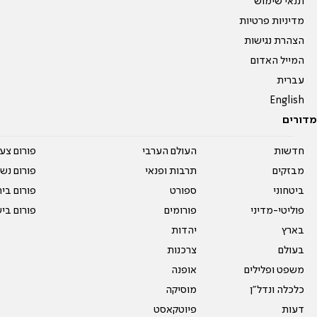
תנאי שימוש
מדיניות פרטיות
הצהרת נגישות
המייל האדום
עברית
English
מדורים
חדשות
העולם הערבי
פורום צע
מבזקים
תרבות ופנאי
פורום נשו
ביטחוני
ספורט
פורום בי
פוליטי-מדיני
פורומים
פורום בי
בארץ
יהדות
בעולם
צרכנות
משפט ופלילים
אופנה
כלכלה ונדל"ן
מוסיקה
דעות
פיוטקאסט