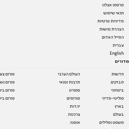
פרסמו אצלנו
תנאי שימוש
מדיניות פרטיות
הצהרת נגישות
המייל האדום
עברית
English
מדורים
חדשות
העולם הערבי
פורום צע
מבזקים
תרבות ופנאי
פורום נשו
ביטחוני
ספורט
פורום בי
פוליטי-מדיני
פורומים
פורום בי
בארץ
יהדות
בעולם
צרכנות
משפט ופלילים
אופנה