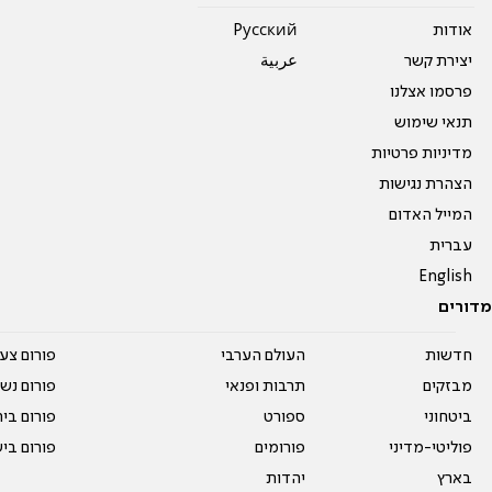
אודות
Pусский
יצירת קשר
عربية
פרסמו אצלנו
תנאי שימוש
מדיניות פרטיות
הצהרת נגישות
המייל האדום
עברית
English
מדורים
חדשות
העולם הערבי
פורום צע
מבזקים
תרבות ופנאי
פורום נשו
ביטחוני
ספורט
פורום בי
פוליטי-מדיני
פורומים
פורום בי
בארץ
יהדות