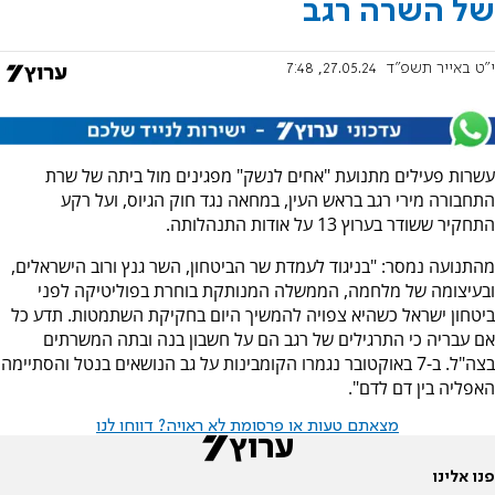
של השרה רגב
י"ט באייר תשפ"ד
27.05.24, 7:48
עשרות פעילים מתנועת "אחים לנשק" מפגינים מול ביתה של שרת
התחבורה מירי רגב בראש העין, במחאה נגד חוק הגיוס, ועל רקע
התחקיר ששודר בערוץ 13 על אודות התנהלותה.
מהתנועה נמסר: "בניגוד לעמדת שר הביטחון, השר גנץ ורוב הישראלים,
ובעיצומה של מלחמה, הממשלה המנותקת בוחרת בפוליטיקה לפני
ביטחון ישראל כשהיא צפויה להמשיך היום בחקיקת השתמטות. תדע כל
אם עבריה כי התרגילים של רגב הם על חשבון בנה ובתה המשרתים
בצה"ל. ב-7 באוקטובר נגמרו הקומבינות על גב הנושאים בנטל והסתיימה
האפליה בין דם לדם".
מצאתם טעות או פרסומת לא ראויה? דווחו לנו
פנו אלינו