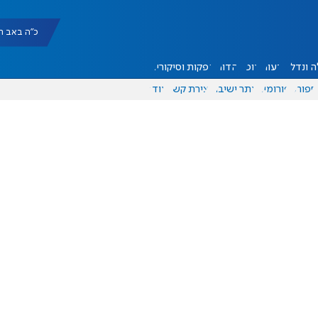
כ"ה באב תשפ"ו |
 ונדל"ן
דעות
אוכל
יהדות
הפקות וסיקורים
ספורט
פורומים
אתר ישיבה
יצירת קשר
עוד