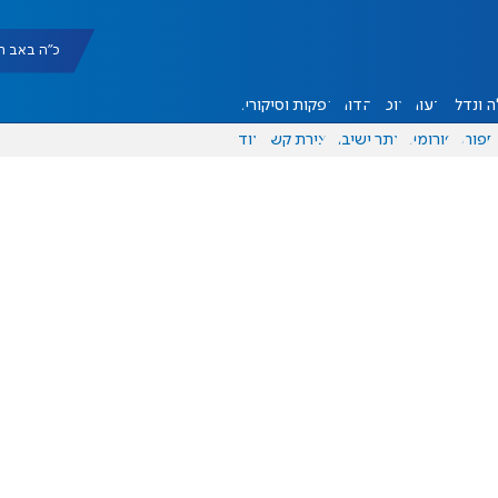
כ"ה באב תשפ"ו |
 ונדל"ן
דעות
אוכל
יהדות
הפקות וסיקורים
ספורט
פורומים
אתר ישיבה
יצירת קשר
עוד