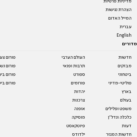
מדיניות פרטיות
הצהרת נגישות
המייל האדום
עברית
English
מדורים
חדשות
העולם הערבי
פורום צע
מבזקים
תרבות ופנאי
פורום נשו
ביטחוני
ספורט
פורום בי
פוליטי-מדיני
פורומים
פורום בי
בארץ
יהדות
בעולם
צרכנות
משפט ופלילים
אופנה
כלכלה ונדל"ן
מוסיקה
דעות
פיוטקאסט
חדשות המגזר
ילדודס