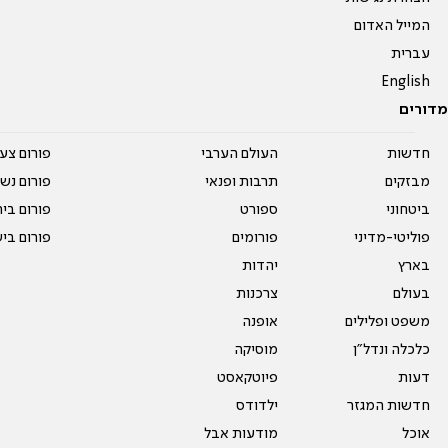
המייל האדום
עברית
English
מדורים
חדשות
העולם הערבי
פורום צע
מבזקים
תרבות ופנאי
פורום נשו
ביטחוני
ספורט
פורום בי
פוליטי-מדיני
פורומים
פורום בי
בארץ
יהדות
בעולם
צרכנות
משפט ופלילים
אופנה
כלכלה ונדל"ן
מוסיקה
דעות
פיוטקאסט
חדשות המגזר
ילדודס
אוכל
מודעות אבל