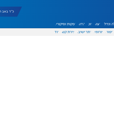
כ"ד באב תשפ"ו |
 ונדל"ן
דעות
אוכל
יהדות
הפקות וסיקורים
ספורט
פורומים
אתר ישיבה
יצירת קשר
עוד