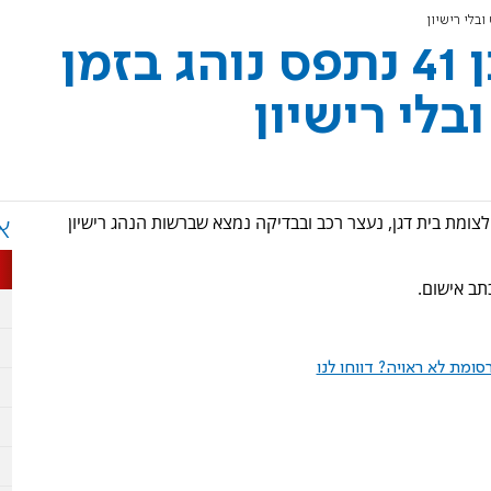
נהג תושב אשדוד בן 41 נתפס נוהג בזמן
לי רישיון
ות של שוטרי סיירת האופנועים בכביש 44 סמוך לצומת בית דגן, נעצר רכב ובבדיקה נמצא שברשות הנהג רישיון
א
תב אישום.
ומת לא ראויה? דווחו לנו