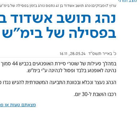
מצב תורני
ערוץ 7
מבזקים
נהג תושב אשדוד בן 41 נתפס נוהג בזמן בפסילה של בימ"ש ובלי רישיון
בפסילה של בימ"ש וב
כ' באייר תשפ"ד
28.05.24, 16:11
במהלך פעיל
נהיגה לאופנוע בלבד ופסול לנהיגה ע"י בימ"ש.
הנהג נעצר ונכלא ובכוונת התביעה המשטרתית להגיש נגדו כ
רכבו הושבת ל-30 יום.
מצאתם טעות או פרס